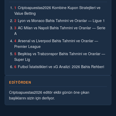
1
Criptoapuestas2026 Kombine Kupon Stratejileri ve
Value Betting
2
Lyon vs Monaco Bahis Tahmini ve Oranlar — Ligue 1
3
AC Milan vs Napoli Bahis Tahmini ve Oranlar — Serie
A
4
Arsenal vs Liverpool Bahis Tahmini ve Oranlar —
Premier League
5
Beşiktaş vs Trabzonspor Bahis Tahmini ve Oranlar —
Super Lig
6
Futbol İstatistikleri ve xG Analizi: 2026 Bahis Rehberi
EDITÖRDEN
Criptoapuestas2026 editör ekibi günün öne çıkan
başlıklarını sizin için derliyor.