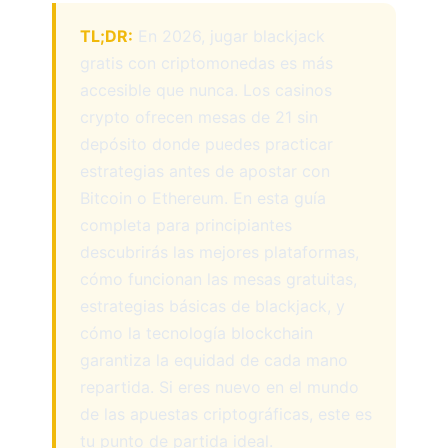
TL;DR:
En 2026, jugar blackjack
gratis con criptomonedas es más
accesible que nunca. Los casinos
crypto ofrecen mesas de 21 sin
depósito donde puedes practicar
estrategias antes de apostar con
Bitcoin o Ethereum. En esta guía
completa para principiantes
descubrirás las mejores plataformas,
cómo funcionan las mesas gratuitas,
estrategias básicas de blackjack, y
cómo la tecnología blockchain
garantiza la equidad de cada mano
repartida. Si eres nuevo en el mundo
de las apuestas criptográficas, este es
tu punto de partida ideal.