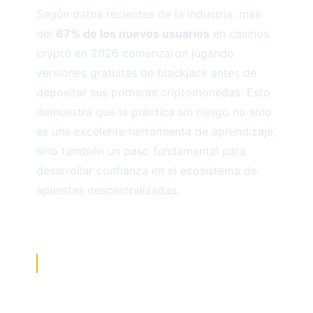
Según datos recientes de la industria, más
del
67% de los nuevos usuarios
en casinos
crypto en 2026 comenzaron jugando
versiones gratuitas de blackjack antes de
depositar sus primeras criptomonedas. Esto
demuestra que la práctica sin riesgo no solo
es una excelente herramienta de aprendizaje,
sino también un paso fundamental para
desarrollar confianza en el ecosistema de
apuestas descentralizadas.
¿Qué es el blackjack gratuito en
casinos de criptomonedas y cómo
funciona?