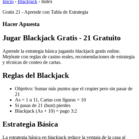
Inicio
›
Blackjack
›
Index
Gratis 21 - Aprende con Tabla de Estrategia
Hacer Apuesta
Jugar Blackjack Gratis - 21 Gratuito
Aprende la estrategia básica jugando blackjack gratis online.
Mejórate con reglas de casino reales, recomendaciones de estrategia
y técnicas de conteo de cartas.
Reglas del Blackjack
Objetivo: Sumar más puntos que el crupier pero sin pasar de
21
As = 1 u 11, Cartas con figuras = 10
Si pasas de 21 (bust) pierdes
Blackjack (As + 10) = pago 3:2
Estrategia Básica
La estrategia básica en blackjack reduce la ventaja de la casa al