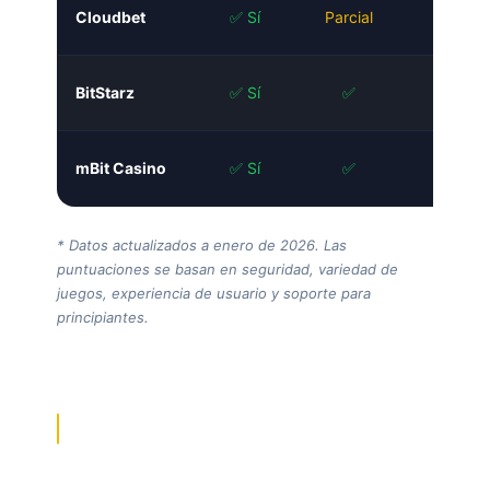
BTC, ET
Cloudbet
✅ Sí
Parcial
USDT +
BTC, ET
BitStarz
✅ Sí
✅
LTC +
BTC, ET
mBit Casino
✅ Sí
✅
DOGE +
* Datos actualizados a enero de 2026. Las
puntuaciones se basan en seguridad, variedad de
juegos, experiencia de usuario y soporte para
principiantes.
¿Cómo empezar a jugar blackjack
gratis en un casino crypto paso a
paso?