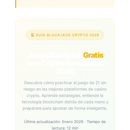
🎴 GUÍA BLACKJACK CRYPTO 2026
Juega Blackjack
Gratis
con Criptomonedas en
2026
Descubre cómo practicar el juego de 21 sin
riesgo en las mejores plataformas de casino
crypto. Aprende estrategias, entiende la
tecnología blockchain detrás de cada mano y
prepárate para apostar de forma inteligente.
Última actualización: Enero 2026 · Tiempo de
lectura: 12 min