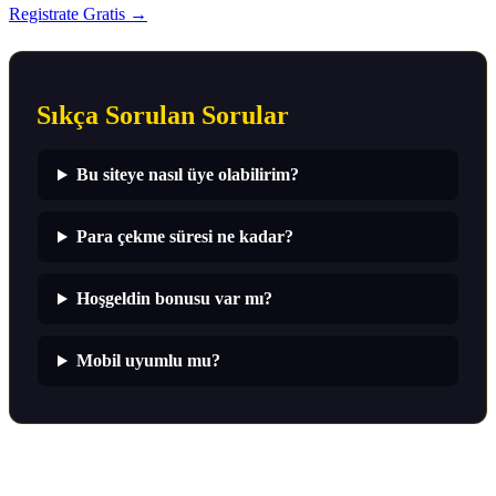
Registrate Gratis →
Sıkça Sorulan Sorular
Bu siteye nasıl üye olabilirim?
Para çekme süresi ne kadar?
Hoşgeldin bonusu var mı?
Mobil uyumlu mu?