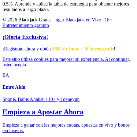
0.5%. Aprende y aplica la tabla de estrategia para obtener mejores
resultados a largo plazo.
© 2026 Blackjack Gratis |
Jugar Blackjack en Vivo | 18+ |
Entretenimiento gratuito
¡Oferta Exclusiva!
¡Regístrate ahora y obtén
$500 de bono
+
50 giros gratis
!
Este sitio utiliza cookies para mejorar su experiencia. Al continuar,
usted acepta.
EA
Emre Akin
Spor & Bahis Analisti | 10+ yil deneyim
Empieza a Apostar Ahora
Empieza a ganar con las mejores cuotas, apuestas en vivo y bonos
exclusivos.