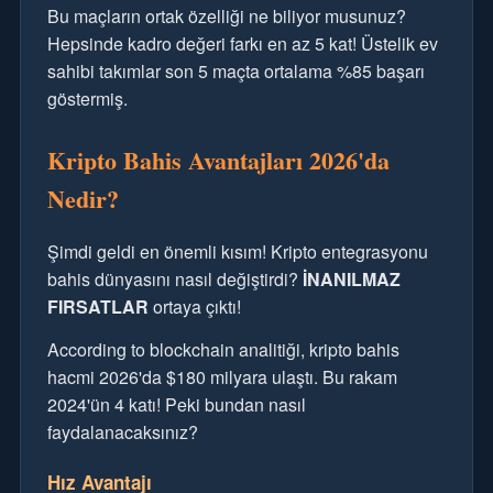
Bu maçların ortak özelliği ne biliyor musunuz?
Hepsinde kadro değeri farkı en az 5 kat! Üstelik ev
sahibi takımlar son 5 maçta ortalama %85 başarı
göstermiş.
Kripto Bahis Avantajları 2026'da
Nedir?
Şimdi geldi en önemli kısım! Kripto entegrasyonu
bahis dünyasını nasıl değiştirdi?
İNANILMAZ
FIRSATLAR
ortaya çıktı!
According to blockchain analitiği, kripto bahis
hacmi 2026'da $180 milyara ulaştı. Bu rakam
2024'ün 4 katı! Peki bundan nasıl
faydalanacaksınız?
Hız Avantajı