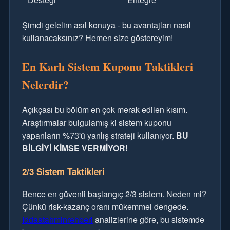
Şimdi gelelim asıl konuya - bu avantajları nasıl
kullanacaksınız? Hemen size göstereyim!
En Karlı Sistem Kuponu Taktikleri
Nelerdir?
Açıkçası bu bölüm en çok merak edilen kısım.
Araştırmalar bulgulamış ki sistem kuponu
yapanların %73'ü yanlış strateji kullanıyor.
BU
BİLGİYİ KİMSE VERMİYOR!
2/3 Sistem Taktikleri
Bence en güvenli başlangıç 2/3 sistem. Neden mi?
Çünkü risk-kazanç oranı mükemmel dengede.
Iddaatahminrehberi
analizlerine göre, bu sistemde