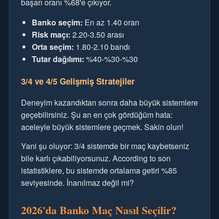
başarı oranı %68'e çıkıyor.
Banko seçim:
En az 1.40 oran
Risk maçı:
2.20-3.50 arası
Orta seçim:
1.80-2.10 bandı
Tutar dağılımı:
%40-%30-%30
3/4 ve 4/5 Gelişmiş Stratejiler
Deneyim kazandıktan sonra daha büyük sistemlere
geçebilirsiniz. Şu an en çok gördüğüm hata:
aceleyle büyük sistemlere geçmek. Sakin olun!
Yani şu oluyor: 3/4 sistemde bir maç kaybetseniz
bile karlı çıkabiliyorsunuz. According to son
istatistiklere, bu sistemde ortalama getiri %85
seviyesinde. İnanılmaz değil mi?
2026'da Banko Maç Nasıl Seçilir?