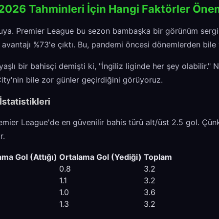
2026 Tahminleri İçin Hangi Faktörler Öne
uya. Premier League bu sezon bambaşka bir görünüm sergili
i avantajı %73'e çıktı. Bu, pandemi öncesi dönemlerden bile 
aşlı bir bahisçi demişti ki, "İngiliz liginde her şey olabilir."
y'nin bile zor günler geçirdiğini görüyoruz.
statistikleri
mier League'de en güvenilir bahis türü alt/üst 2.5 gol. Çünk
r.
ama Gol (Attığı)
Ortalama Gol (Yediği)
Toplam
0.8
3.2
1.1
3.2
1.0
3.6
1.3
3.2