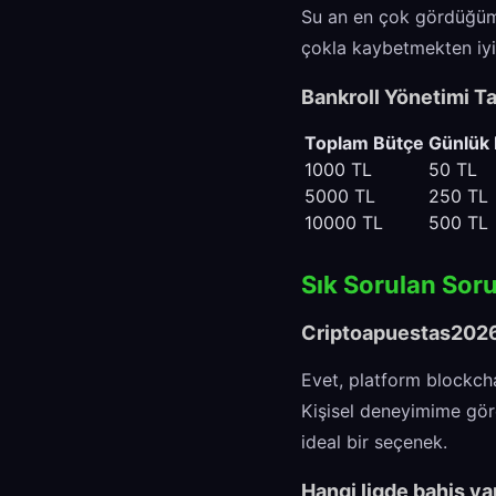
Su an en çok gördüğüm 
çokla kaybetmekten iyid
Bankroll Yönetimi T
Toplam Bütçe
Günlük 
1000 TL
50 TL
5000 TL
250 TL
10000 TL
500 TL
Sık Sorulan Soru
Criptoapuestas2026
Evet, platform blockchai
Kişisel deneyimime göre
ideal bir seçenek.
Hangi ligde bahis y