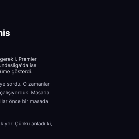
his
gerekli. Premier
undesliga'da ise
yüme gösterdi.
iye sordu. O zamanlar
çalışıyorduk. Masada
ıllar önce bir masada
ıkıyor. Çünkü anladı ki,