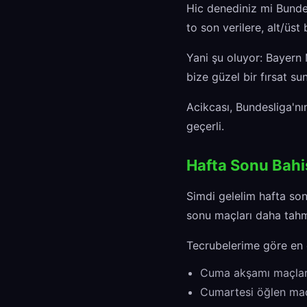
Hic denediniz mi Bundes
to son verilere, alt/üst
Yani şu oluyor: Bayern 
bize güzel bir fırsat su
Acikcası, Bundesliga'nı
geçerli.
Hafta Sonu Bahis
Simdi gelelim hafta sonu
sonu maçları daha tahmi
Tecrubelerime göre en e
Cuma akşamı maçlar
Cumartesi öğlen maç