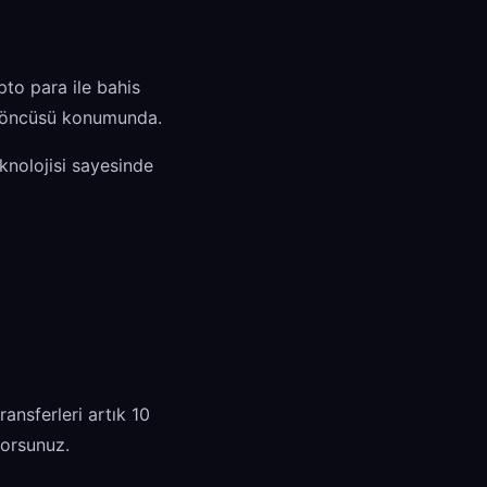
pto para ile bahis
n öncüsü konumunda.
knolojisi sayesinde
ansferleri artık 10
yorsunuz.