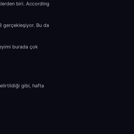
lerden biri. According
3 gerçekleşiyor. Bu da
deyimi burada çok
irtildiği gibi, hafta