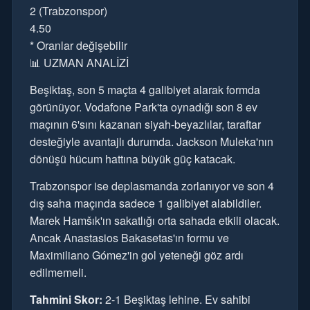
2 (Trabzonspor)
4.50
* Oranlar değişebilir
📊 UZMAN ANALİZİ
Beşiktaş, son 5 maçta 4 galibiyet alarak formda
görünüyor. Vodafone Park'ta oynadığı son 8 ev
maçının 6'sını kazanan siyah-beyazlılar, taraftar
desteğiyle avantajlı durumda. Jackson Muleka'nın
dönüşü hücum hattına büyük güç katacak.
Trabzonspor ise deplasmanda zorlanıyor ve son 4
dış saha maçında sadece 1 galibiyet alabildiler.
Marek Hamšık'ın sakatlığı orta sahada etkili olacak.
Ancak Anastasios Bakasetas'ın formu ve
Maximiliano Gómez'in gol yeteneği göz ardı
edilmemeli.
Tahmini Skor:
2-1 Beşiktaş lehine. Ev sahibi