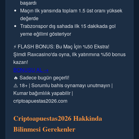
başardı
Maçın ilk yarısında toplam 1.5 üst oranı yüksek
değerde
Trabzonspor dış sahada ilk 15 dakikada gol
yeme eğilimi gösteriyor
⚡ FLASH BONUS: Bu Maç İçin %50 Ekstra!
Şimdi Raxcasino'da oyna, ilk yatırımına %50 bonus
kazan!
BONUSU AL →
🔥 Sadece bugün geçerli!
⚠️ 18+ | Sorumlu bahis oynamayı unutmayın |
Kumar bağımlılık yapabilir |
criptoapuestas2026.com
Criptoapuestas2026 Hakkinda
Bilinmesi Gerekenler