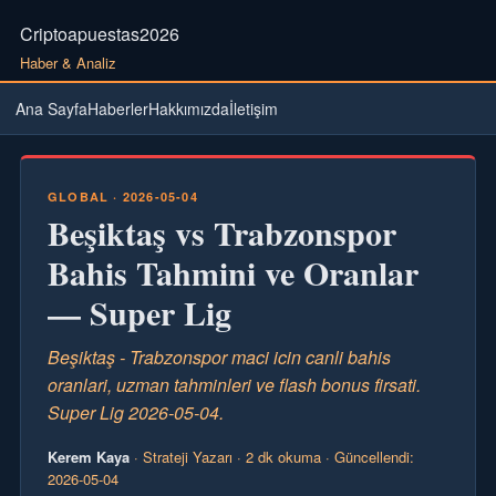
Criptoapuestas2026
Haber & Analiz
Ana Sayfa
Haberler
Hakkımızda
İletişim
GLOBAL · 2026-05-04
Beşiktaş vs Trabzonspor
Bahis Tahmini ve Oranlar
— Super Lig
Beşiktaş - Trabzonspor maci icin canli bahis
oranlari, uzman tahminleri ve flash bonus firsati.
Super Lig 2026-05-04.
Kerem Kaya
· Strateji Yazarı · 2 dk okuma · Güncellendi:
2026-05-04