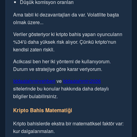
Düşük komisyon oranları
Ama tabii ki dezavantajları da var. Volatilite başta
olmak üzere...
Veriler gösteriyor ki kripto bahis yapan oyuncuların
%34'ü daha yüksek risk alıyor. Çünkü kripto'nun
kendisi zaten riskli.
Acikcasi ben her iki yöntemi de kullanıyorum.
Durum ve stratejiye göre karar veriyorum.
Iddaatahminrehberi
ve
Iddaatahmin2026
sitelerinde bu konular hakkında daha detaylı
bilgiler bulabilirsiniz.
Kripto Bahis Matematiği
Kripto bahislerde ekstra bir matematiksel faktör var:
kur dalgalanmaları.