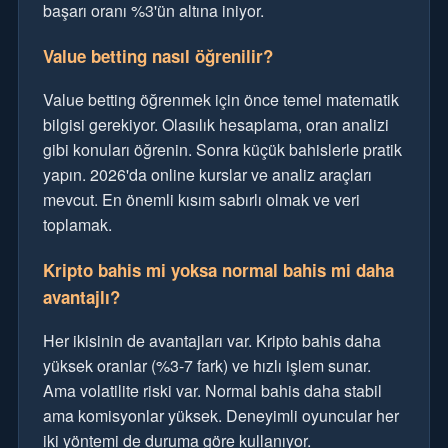
başarı oranı %3'ün altına iniyor.
Value betting nasıl öğrenilir?
Value betting öğrenmek için önce temel matematik
bilgisi gerekiyor. Olasılık hesaplama, oran analizi
gibi konuları öğrenin. Sonra küçük bahislerle pratik
yapın. 2026'da online kurslar ve analiz araçları
mevcut. En önemli kısım sabırlı olmak ve veri
toplamak.
Kripto bahis mi yoksa normal bahis mi daha
avantajlı?
Her ikisinin de avantajları var. Kripto bahis daha
yüksek oranlar (%3-7 fark) ve hızlı işlem sunar.
Ama volatilite riski var. Normal bahis daha stabil
ama komisyonlar yüksek. Deneyimli oyuncular her
iki yöntemi de duruma göre kullanıyor.