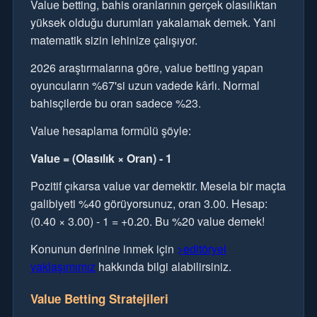
Value betting, bahis oranlarının gerçek olasılıktan
yüksek olduğu durumları yakalamak demek. Yani
matematik sizin lehinize çalışıyor.
2026 araştırmalarına göre, value betting yapan
oyuncuların %67'si uzun vadede kârlı. Normal
bahisçilerde bu oran sadece %23.
Value hesaplama formülü şöyle:
Value = (Olasılık × Oran) - 1
Pozitif çıkarsa value var demektir. Mesela bir maçta
galibiyeti %40 görüyorsunuz, oran 3.00. Hesap:
(0.40 × 3.00) - 1 = +0.20. Bu %20 value demek!
Konunun derinine inmek için
>editöryel
yaklaşımımız
hakkında bilgi alabilirsiniz.
Value Betting Stratejileri