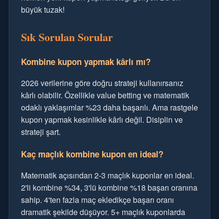
büyük tuzak!
Sık Sorulan Sorular
Kombine kupon yapmak kârlı mı?
2026 verilerine göre doğru strateji kullanırsanız
kârlı olabilir. Özellikle value betting ve matematik
odaklı yaklaşımlar %23 daha başarılı. Ama rastgele
kupon yapmak kesinlikle kârlı değil. Disiplin ve
strateji şart.
Kaç maçlık kombine kupon en ideal?
Matematik açısından 2-3 maçlık kuponlar en ideal.
2'li kombine %34, 3'lü kombine %18 başarı oranına
sahip. 4'ten fazla maç ekledikçe başarı oranı
dramatik şekilde düşüyor. 5+ maçlık kuponlarda