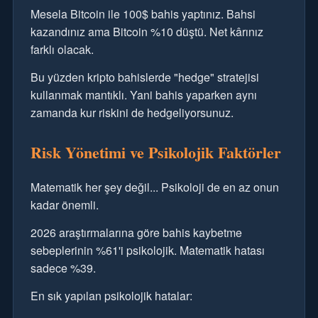
Mesela Bitcoin ile 100$ bahis yaptınız. Bahsi
kazandınız ama Bitcoin %10 düştü. Net kârınız
farklı olacak.
Bu yüzden kripto bahislerde "hedge" stratejisi
kullanmak mantıklı. Yani bahis yaparken aynı
zamanda kur riskini de hedgeliyorsunuz.
Risk Yönetimi ve Psikolojik Faktörler
Matematik her şey değil... Psikoloji de en az onun
kadar önemli.
2026 araştırmalarına göre bahis kaybetme
sebeplerinin %61'i psikolojik. Matematik hatası
sadece %39.
En sık yapılan psikolojik hatalar: