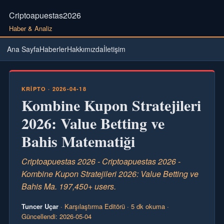
Criptoapuestas2026
Haber & Analiz
Ana Sayfa
Haberler
Hakkımızda
İletişim
KRIPTO · 2026-04-18
Kombine Kupon Stratejileri
2026: Value Betting ve
Bahis Matematiği
Criptoapuestas 2026 - Criptoapuestas 2026 -
Kombine Kupon Stratejileri 2026: Value Betting ve
Bahis Ma. 197,450+ users.
Tuncer Uçar
· Karşılaştırma Editörü · 5 dk okuma ·
Güncellendi: 2026-05-04