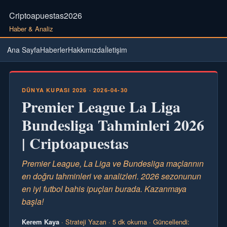
Criptoapuestas2026
Haber & Analiz
Ana Sayfa
Haberler
Hakkımızda
İletişim
DÜNYA KUPASI 2026 · 2026-04-30
Premier League La Liga
Bundesliga Tahminleri 2026
| Criptoapuestas
Premier League, La Liga ve Bundesliga maçlarının
en doğru tahminleri ve analizleri. 2026 sezonunun
en iyi futbol bahis ipuçları burada. Kazanmaya
başla!
Kerem Kaya
· Strateji Yazarı · 5 dk okuma · Güncellendi: