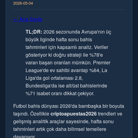
2026-05-04
← Ana Sayfa
TL;DR:
2026 sezonunda Avrupa'nın üç
büyük liginde hafta sonu bahis
tahminleri için kapsamlı analiz. Veriler
gösteriyor ki doğru strateji ile %78'e
varan başarı oranları mümkün. Premier
League'de ev sahibi avantajı %64, La
Liga'da gol ortalaması 2.8,
Bundesliga'da ise alt/üst bahislerinde
%71 isabet oranı dikkat çekiyor.
Futbol bahis dünyası 2026'da bambaşka bir boyuta
taşındı. Özellikle
criptoapuestas2026
trendleri ve
gelişmiş analitik araçlar sayesinde, hafta sonu
tahminleri artık çok daha bilimsel temellere
dayanıyor.