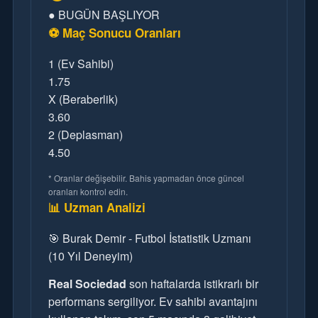
● BUGÜN BAŞLIYOR
⚽ Maç Sonucu Oranları
1 (Ev Sahibi)
1.75
X (Beraberlik)
3.60
2 (Deplasman)
4.50
* Oranlar değişebilir. Bahis yapmadan önce güncel
oranları kontrol edin.
📊 Uzman Analizi
🎯 Burak Demir - Futbol İstatistik Uzmanı
(10 Yıl Deneyim)
Real Sociedad
son haftalarda istikrarlı bir
performans sergiliyor. Ev sahibi avantajını