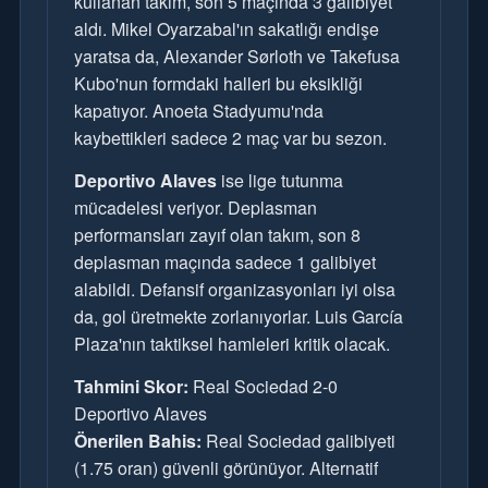
kullanan takım, son 5 maçında 3 galibiyet
aldı. Mikel Oyarzabal'ın sakatlığı endişe
yaratsa da, Alexander Sørloth ve Takefusa
Kubo'nun formdaki halleri bu eksikliği
kapatıyor. Anoeta Stadyumu'nda
kaybettikleri sadece 2 maç var bu sezon.
Deportivo Alaves
ise lige tutunma
mücadelesi veriyor. Deplasman
performansları zayıf olan takım, son 8
deplasman maçında sadece 1 galibiyet
alabildi. Defansif organizasyonları iyi olsa
da, gol üretmekte zorlanıyorlar. Luis García
Plaza'nın taktiksel hamleleri kritik olacak.
Tahmini Skor:
Real Sociedad 2-0
Deportivo Alaves
Önerilen Bahis:
Real Sociedad galibiyeti
(1.75 oran) güvenli görünüyor. Alternatif