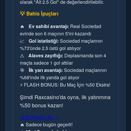
olarak "Alt 2.5 Gol" de değerlendirilebilir.
💡 Bahis İpuçları
🔥
Ev sahibi avantajı:
Real Sociedad
evinde son 6 maçının 5'ini kazandı
📈
Gol istatistiği:
Sociedad maçlarının
%73'ünde 2.5 üstü gol atılıyor
⚠️
Alaves zayıflığı:
Deplasmanda son 4
maçta sadece 1 gol attılar
🎯
İlk yarı avantajı:
Sociedad maçlarının
%68'inde ilk yarıda gol atıyor
⚡ FLASH BONUS: Bu Maç İçin %50 Ekstra!
Şimdi Raxcasino'da oyna, ilk yatırımına
%50 bonus kazan!
💰 BONUSU AL →
🔥 Sadece bugün geçerli!