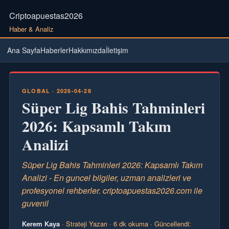
Criptoapuestas2026
Haber & Analiz
Ana Sayfa
Haberler
Hakkımızda
İletişim
GLOBAL · 2026-04-28
Süper Lig Bahis Tahminleri
2026: Kapsamlı Takım
Analizi
Süper Lig Bahis Tahminleri 2026: Kapsamlı Takım
Analizi - En guncel bilgiler, uzman analizleri ve
profesyonel rehberler. criptoapuestas2026.com ile
guvenil
Kerem Kaya
· Strateji Yazarı · 6 dk okuma · Güncellendi: