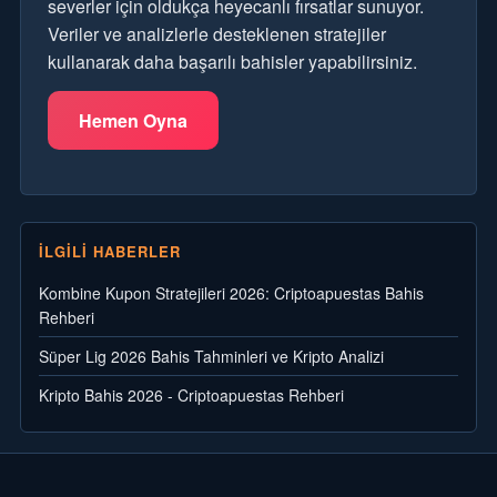
severler için oldukça heyecanlı fırsatlar sunuyor.
Veriler ve analizlerle desteklenen stratejiler
kullanarak daha başarılı bahisler yapabilirsiniz.
Hemen Oyna
İLGILI HABERLER
Kombine Kupon Stratejileri 2026: Criptoapuestas Bahis
Rehberi
Süper Lig 2026 Bahis Tahminleri ve Kripto Analizi
Kripto Bahis 2026 - Criptoapuestas Rehberi