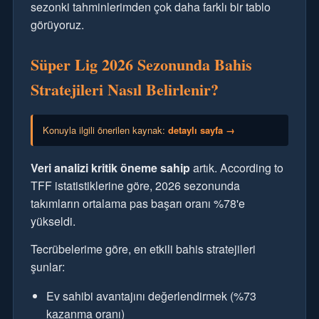
sezonki tahminlerimden çok daha farklı bir tablo
görüyoruz.
Süper Lig 2026 Sezonunda Bahis
Stratejileri Nasıl Belirlenir?
Konuyla ilgili önerilen kaynak:
detaylı sayfa →
Veri analizi kritik öneme sahip
artık. According to
TFF istatistiklerine göre, 2026 sezonunda
takımların ortalama pas başarı oranı %78'e
yükseldi.
Tecrübelerime göre, en etkili bahis stratejileri
şunlar:
Ev sahibi avantajını değerlendirmek (%73
kazanma oranı)