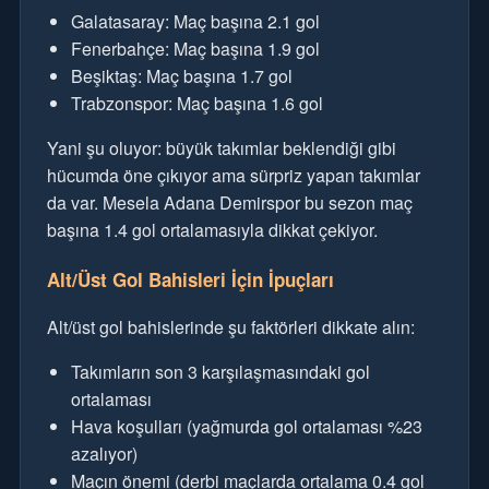
Galatasaray: Maç başına 2.1 gol
Fenerbahçe: Maç başına 1.9 gol
Beşiktaş: Maç başına 1.7 gol
Trabzonspor: Maç başına 1.6 gol
Yani şu oluyor: büyük takımlar beklendiği gibi
hücumda öne çıkıyor ama sürpriz yapan takımlar
da var. Mesela Adana Demirspor bu sezon maç
başına 1.4 gol ortalamasıyla dikkat çekiyor.
Alt/Üst Gol Bahisleri İçin İpuçları
Alt/üst gol bahislerinde şu faktörleri dikkate alın:
Takımların son 3 karşılaşmasındaki gol
ortalaması
Hava koşulları (yağmurda gol ortalaması %23
azalıyor)
Maçın önemi (derbi maçlarda ortalama 0.4 gol