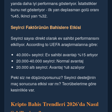
yarıda daha iyi performans gösteriyor. İstatistikler
bunu net gösteriyor - ilk yarı deplasman golü oranı
%45, ikinci yarı %32.
Seyirci Faktörünün Bahislere Etkisi
Seyirci sayısı direkt olarak ev sahibi performansını
etkiliyor. According to UEFA araştırmalarına göre:
40.000+ seyirci: Ev sahibi avantajı %15 artıyor
20.000-40.000 seyirci: Normal avantaj
20.000 altı seyirci: Avantaj %8 azalıyor
Peki siz ne düşünüyorsunuz? Seyirci desteğinin
maç sonucuna etkisi var mı? Tecrübelerime göre
kesinlikle var.
Kripto Bahis Trendleri 2026'da Nasıl