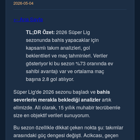
2026-05-04
← Ana Sayfa
TL;DR Özet:
2026 Süper Lig
sezonunda bahis yapacaklar için
kapsamlı takım analizleri, gol
beklentileri ve maç tahminleri. Veriler
gösteriyor ki bu sezon %73 oranında ev
sahibi avantajı var ve ortalama maç
başına 2.8 gol atılıyor.
Süper Lig'de 2026 sezonu başladı ve
bahis
severlerin merakla beklediği analizler
artık
elimizde. Ali olarak, 15 yıllık muhabir tecrübemle
size en objektif verileri sunuyorum.
Bu sezon özellikle dikkat çeken nokta şu: takımlar
arasındaki güç dengesi değişti. Acikcası, geçen