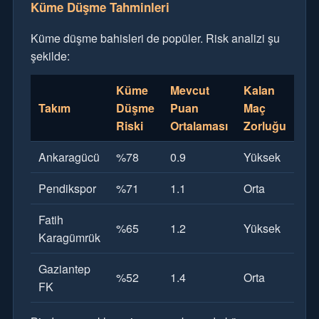
Küme Düşme Tahminleri
Küme düşme bahisleri de popüler. Risk analizi şu
şekilde:
Küme
Mevcut
Kalan
Takım
Düşme
Puan
Maç
Riski
Ortalaması
Zorluğu
Ankaragücü
%78
0.9
Yüksek
Pendikspor
%71
1.1
Orta
Fatih
%65
1.2
Yüksek
Karagümrük
Gaziantep
%52
1.4
Orta
FK