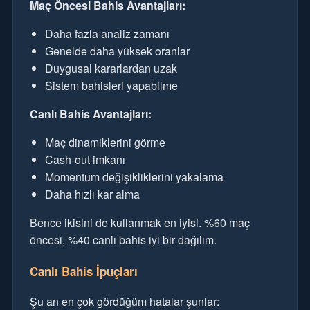
Maç Öncesi Bahis Avantajları:
Daha fazla analiz zamanı
Genelde daha yüksek oranlar
Duygusal kararlardan uzak
Sistem bahisleri yapabilme
Canlı Bahis Avantajları:
Maç dinamiklerini görme
Cash-out imkanı
Momentum değişikliklerini yakalama
Daha hızlı kar alma
Bence ikisini de kullanmak en iyisi. %60 maç
öncesi, %40 canlı bahis iyi bir dağılım.
Canlı Bahis İpuçları
Şu an en çok gördüğüm hatalar şunlar: