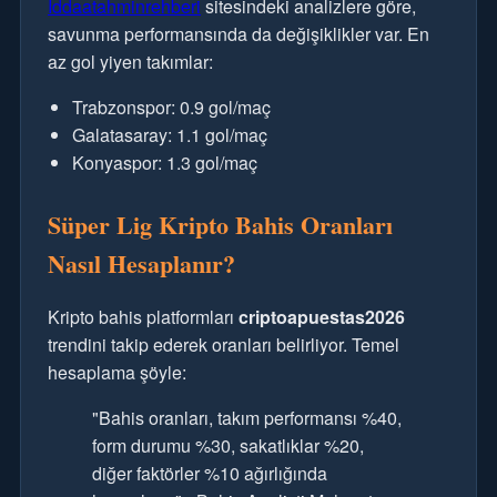
Iddaatahminrehberi
sitesindeki analizlere göre,
savunma performansında da değişiklikler var. En
az gol yiyen takımlar:
Trabzonspor: 0.9 gol/maç
Galatasaray: 1.1 gol/maç
Konyaspor: 1.3 gol/maç
Süper Lig Kripto Bahis Oranları
Nasıl Hesaplanır?
Kripto bahis platformları
criptoapuestas2026
trendini takip ederek oranları belirliyor. Temel
hesaplama şöyle:
"Bahis oranları, takım performansı %40,
form durumu %30, sakatlıklar %20,
diğer faktörler %10 ağırlığında