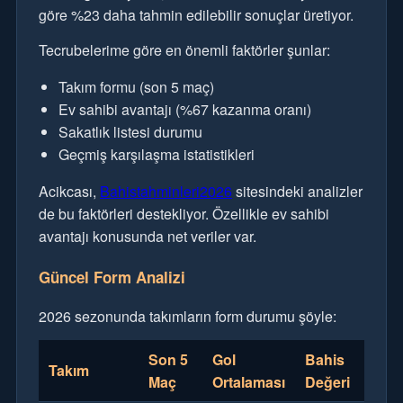
göre %23 daha tahmin edilebilir sonuçlar üretiyor.
Tecrubelerime göre en önemli faktörler şunlar:
Takım formu (son 5 maç)
Ev sahibi avantajı (%67 kazanma oranı)
Sakatlık listesi durumu
Geçmiş karşılaşma istatistikleri
Acikcası,
Bahistahminleri2026
sitesindeki analizler
de bu faktörleri destekliyor. Özellikle ev sahibi
avantajı konusunda net veriler var.
Güncel Form Analizi
2026 sezonunda takımların form durumu şöyle:
Son 5
Gol
Bahis
Takım
Maç
Ortalaması
Değeri