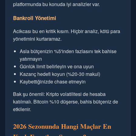
platformunda bu konuda iyi analizler var.
Bankroll Yönetimi
Acikcası bu en kritik kısım. Hiçbir analiz, kötü para
yönetimini kurtaramaz.
Asla bütçenizin %5'inden fazlasını tek bahise
yatırmayın
Günlük limit belirleyin ve ona uyun
Kazanç hedefi koyun (%20-30 makul)
Kaybettiğinizde chase etmeyin
Bak şu önemli: Kripto volatilitesi de hesaba
katılmalı. Bitcoin %10 düşerse, bahis bütçeniz de
etkilenir.
2026 Sezonunda Hangi Maçlar En