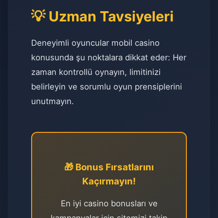
💡 Uzman Tavsiyeleri
Deneyimli oyuncular mobil casino
konusunda şu noktalara dikkat eder: Her
zaman kontrollü oynayın, limitinizi
belirleyin ve sorumlu oyun prensiplerini
unutmayın.
🎁 Bonus Fırsatlarını
Kaçırmayın!
En iyi casino bonusları ve