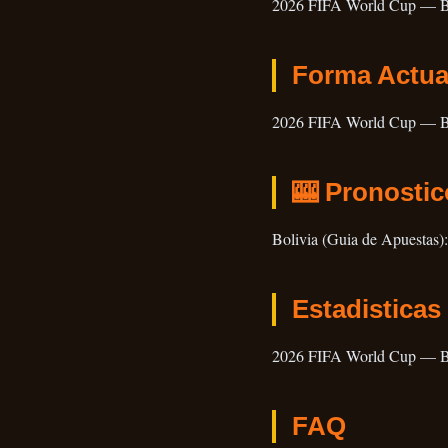
2026 FIFA World Cup — Boli
Forma Actua
2026 FIFA World Cup — Bol
🎰 Pronostic
Bolivia (Guia de Apuestas)
Estadisticas
2026 FIFA World Cup — Bol
FAQ