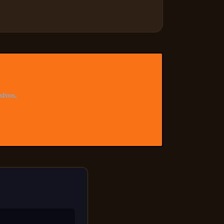
sivos.