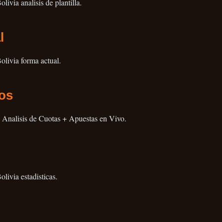
via analisis de plantilla.
l
ivia forma actual.
os
: Analisis de Cuotas + Apuestas en Vivo.
ivia estadisticas.