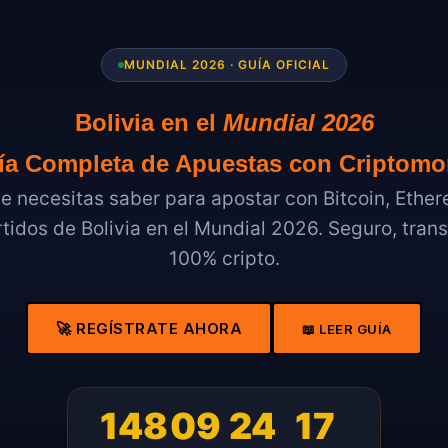
MUNDIAL 2026 · GUÍA OFICIAL
Bolivia en el
Mundial 2026
a Completa de Apuestas con Criptom
ue necesitas saber para apostar con Bitcoin, Ethe
rtidos de Bolivia en el Mundial 2026. Seguro, tran
100% cripto.
🚀 REGÍSTRATE AHORA
📖 LEER GUÍA
148
09
24
17