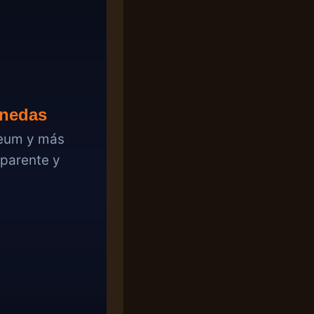
onedas
reum y más
sparente y