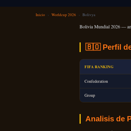
Inicio
›
Worldcup 2026
›
Bolivya
Bolivia Mundial 2026 — anal
🇧🇴 Perfil d
FIFA RANKING
Confederation
Group
Analisis de P