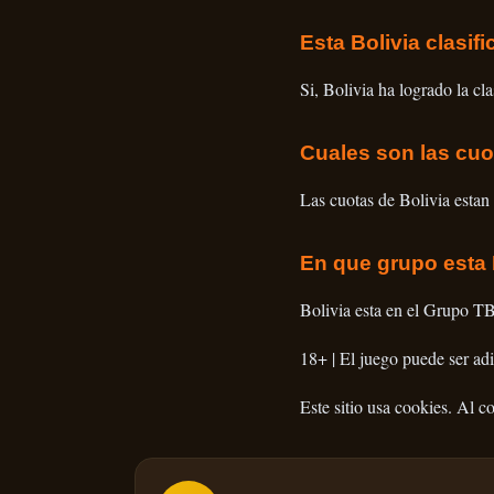
Esta Bolivia clasif
Si, Bolivia ha logrado la c
Cuales son las cuo
Las cuotas de Bolivia estan 
En que grupo esta 
Bolivia esta en el Grupo T
18+ | El juego puede ser ad
Este sitio usa cookies. Al co