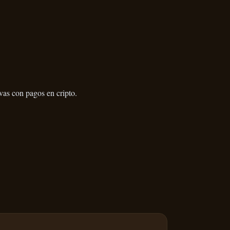
ivas con pagos en cripto.