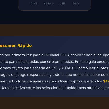
DÍAS
HORAS
MIN
SEG
Resumen Rápido
ica por primera vez para el Mundial 2026, convirtiendo al equip
sante para las apuestas con criptomonedas. En esta guía encontr
formas crypto para apostar en USD/BTC/ETH, cómo leer cuotas
ategias de juego responsable y todo lo que necesitas saber sob
l mercado global de apuestas deportivas crypto superará los
$12
. Ucrania cotiza entre las selecciones outsider más atractivas de