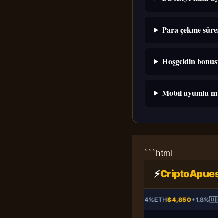
Para çekme süre
Hoşgeldin bonus
Mobil uyumlu m
```html
⚡
CriptoApue
BTC
$94,200
+2.4%
ETH
$4,850
+1.8%
🇺