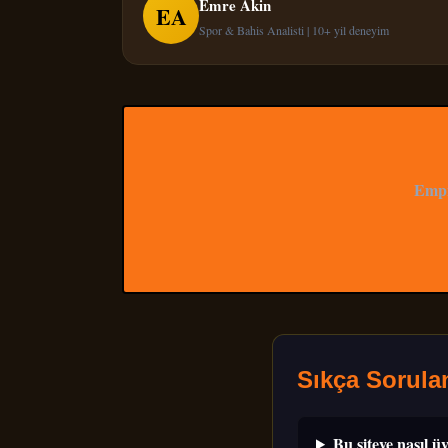
Emre Akin
EA
Spor & Bahis Analisti | 10+ yil deneyim
Empie
Sıkça Sorula
Bu siteye nasıl ü