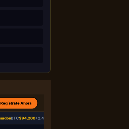
Regístrate Ahora
ados
BTC
$94,200
+2.4%
ETH
$4,850
+1.8%
🇺🇦 Ucrania → Cuotas Mund