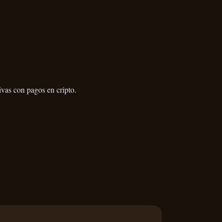
ivas con pagos en cripto.