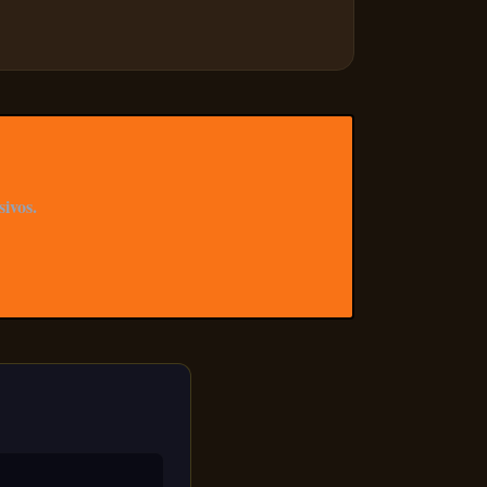
sivos.