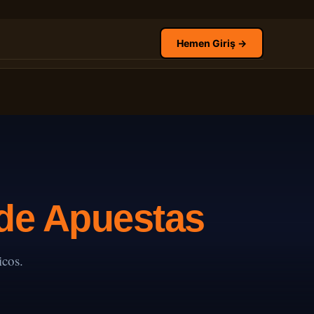
Hemen Giriş →
 de Apuestas
icos.